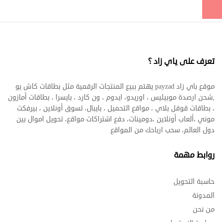
تعرف على ياي زاد ؟
موقع باي زاد payzad يهتم ببيع المنتجات الرقمية مثل بطاقات كاش يو
,شحن ارصدة موبيليس ، اوريدو، ايدوم ، ون كارد ، بايسرا ، بطاقات أمازون
، بطاقات قوقل بلاي ، مواقع التحميل ، بايبال، تسوق أونلاين ، بيرفكت
موني ،ألعاب أونلاين ،دومينات، دفع اشتراكات مواقع، تحويل اموال بين
دول العالم، سحب ارباحك من المواقع
روابط مهمة
حاسبة التحويل
المدونة
من نحن