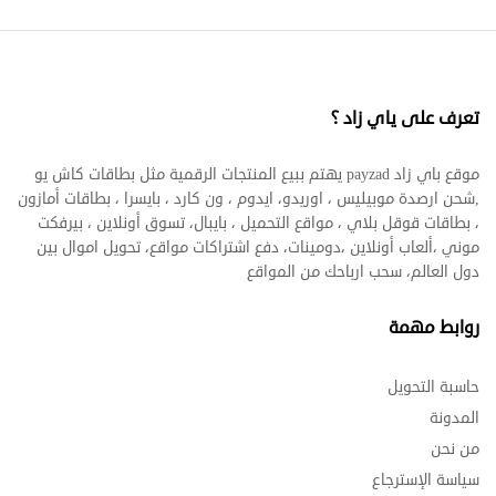
تعرف على ياي زاد ؟
موقع باي زاد payzad يهتم ببيع المنتجات الرقمية مثل بطاقات كاش يو
,شحن ارصدة موبيليس ، اوريدو، ايدوم ، ون كارد ، بايسرا ، بطاقات أمازون
، بطاقات قوقل بلاي ، مواقع التحميل ، بايبال، تسوق أونلاين ، بيرفكت
موني ،ألعاب أونلاين ،دومينات، دفع اشتراكات مواقع، تحويل اموال بين
دول العالم، سحب ارباحك من المواقع
روابط مهمة
حاسبة التحويل
المدونة
من نحن
سياسة الإسترجاع