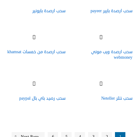
سحب ارصدة بايير payeer
سحب ارصدة بايونير
سحب ارصدة ويب موني
سحب ارصدة من خمسات khamsat
webmoney
سحب نتلر Neteller
سحب رصيد باي بال paypal
Next Page
6
5
4
3
2
1