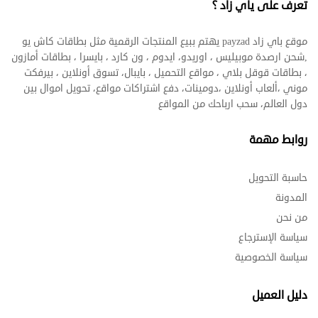
تعرف على ياي زاد ؟
موقع باي زاد payzad يهتم ببيع المنتجات الرقمية مثل بطاقات كاش يو
,شحن ارصدة موبيليس ، اوريدو، ايدوم ، ون كارد ، بايسرا ، بطاقات أمازون
، بطاقات قوقل بلاي ، مواقع التحميل ، بايبال، تسوق أونلاين ، بيرفكت
موني ،ألعاب أونلاين ،دومينات، دفع اشتراكات مواقع، تحويل اموال بين
دول العالم، سحب ارباحك من المواقع
روابط مهمة
حاسبة التحويل
المدونة
من نحن
سياسة الإسترجاع
سياسة الخصوصية
دليل العميل