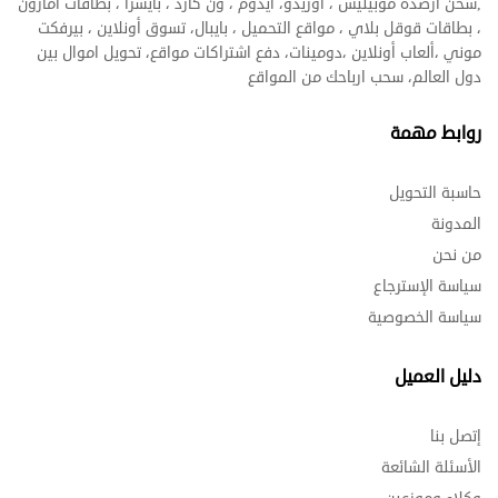
,شحن ارصدة موبيليس ، اوريدو، ايدوم ، ون كارد ، بايسرا ، بطاقات أمازون
، بطاقات قوقل بلاي ، مواقع التحميل ، بايبال، تسوق أونلاين ، بيرفكت
موني ،ألعاب أونلاين ،دومينات، دفع اشتراكات مواقع، تحويل اموال بين
دول العالم، سحب ارباحك من المواقع
روابط مهمة
حاسبة التحويل
المدونة
من نحن
سياسة الإسترجاع
سياسة الخصوصية
دليل العميل
إتصل بنا
الأسئلة الشائعة