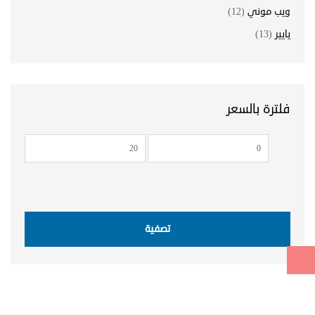
ويب موني
(12)
يايير
(13)
فلترة بالسعر
أدنى
أعلى
سعر
سعر
تصفية