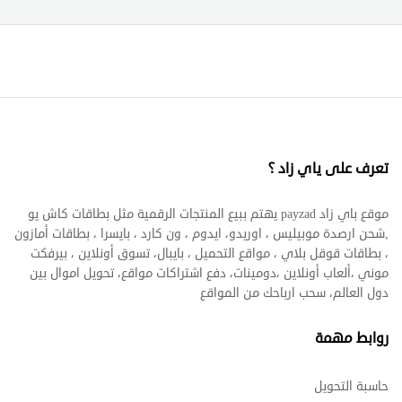
تعرف على ياي زاد ؟
موقع باي زاد payzad يهتم ببيع المنتجات الرقمية مثل بطاقات كاش يو
,شحن ارصدة موبيليس ، اوريدو، ايدوم ، ون كارد ، بايسرا ، بطاقات أمازون
، بطاقات قوقل بلاي ، مواقع التحميل ، بايبال، تسوق أونلاين ، بيرفكت
موني ،ألعاب أونلاين ،دومينات، دفع اشتراكات مواقع، تحويل اموال بين
دول العالم، سحب ارباحك من المواقع
روابط مهمة
حاسبة التحويل