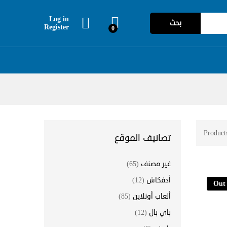
Log in
بحث
Register
0
Product
تصانيف الموقع
غير مصنف
(65)
أدفكاش
(12)
Out
كوبون فيس بوك بقيمة 50
ألعاب أونلاين
(85)
باي بال
(12)