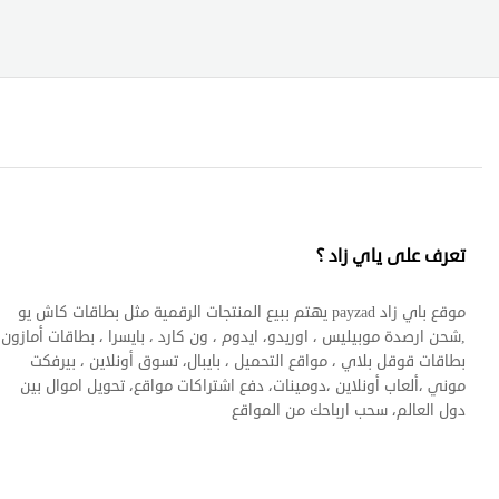
تعرف على ياي زاد ؟
موقع باي زاد payzad يهتم ببيع المنتجات الرقمية مثل بطاقات كاش يو
,شحن ارصدة موبيليس ، اوريدو، ايدوم ، ون كارد ، بايسرا ، بطاقات أمازون 
بطاقات قوقل بلاي ، مواقع التحميل ، بايبال، تسوق أونلاين ، بيرفكت
موني ،ألعاب أونلاين ،دومينات، دفع اشتراكات مواقع، تحويل اموال بين
دول العالم، سحب ارباحك من المواقع