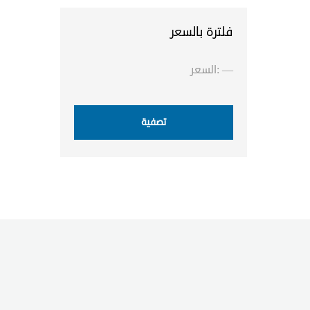
فلترة بالسعر
أدنى
أعلى
—
السعر:
سعر
سعر
تصفية