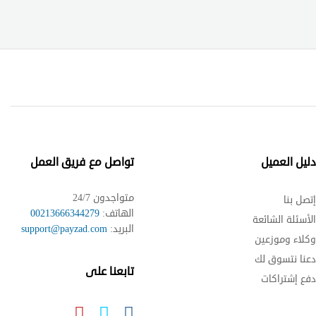
ليل العميل
تواصل مع فريق العمل
متواجدون 24/7
تصل بنا
الهاتف:
00213666344279
لأسئلة الشائعة
البريد:
support@payzad.com
كلاء وموزعين
عنا نتسوق لك
تابعنا على
فع إشتراكات