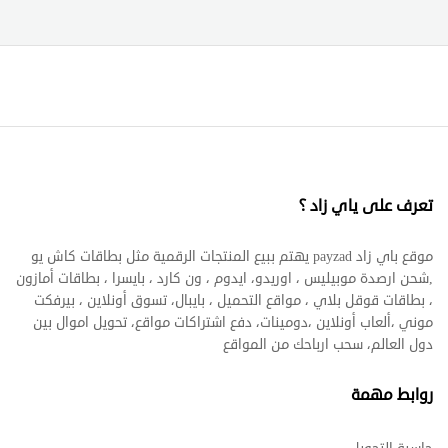
تعرف على ياي زاد ؟
موقع باي زاد payzad يهتم ببيع المنتجات الرقمية مثل بطاقات كاش يو
,شحن ارصدة موبيليس ، اوريدو، ايدوم ، ون كارد ، بايسرا ، بطاقات أمازون
، بطاقات قوقل بلاي ، مواقع التحميل ، بايبال، تسوق أونلاين ، بيرفكت
موني ،ألعاب أونلاين ،دومينات، دفع اشتراكات مواقع، تحويل اموال بين
دول العالم، سحب ارباحك من المواقع
روابط مهمة