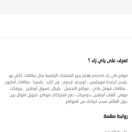
تعرف على ياي زاد ؟
موقع باي زاد payzad يهتم ببيع المنتجات الرقمية مثل بطاقات كاش يو
,شحن ارصدة موبيليس ، اوريدو، ايدوم ، ون كارد ، بايسرا ، بطاقات أمازون
، بطاقات قوقل بلاي ، مواقع التحميل ، بايبال، تسوق أونلاين ، بيرفكت
موني ،ألعاب أونلاين ،دومينات، دفع اشتراكات مواقع، تحويل اموال بين
دول العالم، سحب ارباحك من المواقع
روابط مهمة