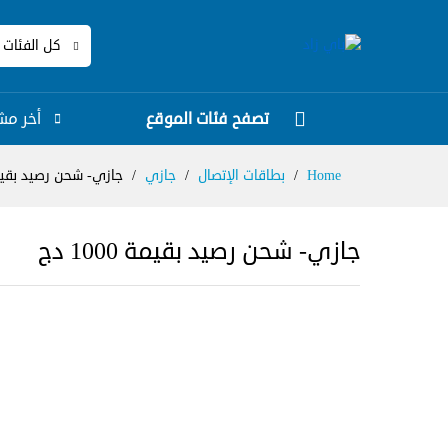
كل الفئات
تصفح فئات الموقع
أخر مش
Home
/
بطاقات الإتصال
/
جازي
/
جازي- شحن رصيد بقيمة 000
جازي- شحن رصيد بقيمة 1000 دج