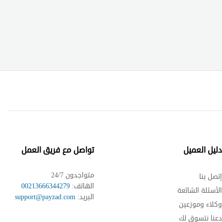
ليل العميل
تواصل مع فريق العمل
متواجدون 24/7
تصل بنا
الهاتف:
00213666344279
لأسئلة الشائعة
البريد:
support@payzad.com
كلاء وموزعين
عنا نتسوق لك