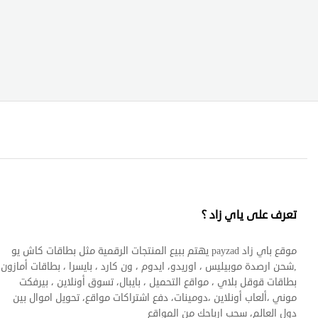
تعرف على ياي زاد ؟
موقع باي زاد payzad يهتم ببيع المنتجات الرقمية مثل بطاقات كاش يو
,شحن ارصدة موبيليس ، اوريدو، ايدوم ، ون كارد ، بايسرا ، بطاقات أمازون 
بطاقات قوقل بلاي ، مواقع التحميل ، بايبال، تسوق أونلاين ، بيرفكت
موني ،ألعاب أونلاين ،دومينات، دفع اشتراكات مواقع، تحويل اموال بين
دول العالم، سحب ارباحك من المواقع