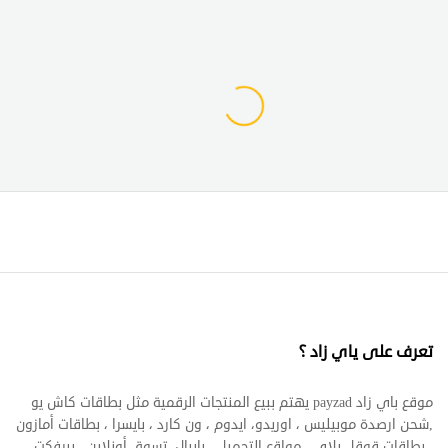
تعرف على ياي زاد ؟
موقع باي زاد payzad يهتم ببيع المنتجات الرقمية مثل بطاقات كاش يو
,شحن ارصدة موبيليس ، اوريدو، ايدوم ، ون كارد ، بايسرا ، بطاقات أمازون
، بطاقات قوقل بلاي ، مواقع التحميل ، بايبال، تسوق أونلاين ، بيرفكت