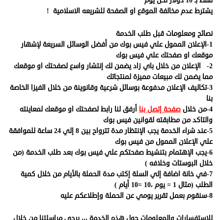
فقط بـ 10 دولار لكل يوم
يشترط عدم مخالفة الموقع او الصفحة للشريعه الاسلامية !
نصائح ومعلومات قبل طلب الخدمة
1-الإعلان الممول علي فيس بوك من أفضل الوسائل السريعة لإشهار
موقعك او صفحتك علي فيس بوك
2- الإعلان من خلال باي زاد يضمن لك إنتشار واسع لصفحتك او موقعك
مما يضمن لك مبيعات مميزة لمنتجاتك
3-تكاليف الإعلان مدفوعة بوسائل شرعية وقانوينة من خلال الفيزا الخاصة
بنا
4-من خلال
صفحة إتصل بنا
أرفق لنا رابط لصفحتك او موقعك لمعاينته
والتاكد من مطابقته لقوانين فيس بوك
5-عند شراء الخدمة يجب الإنتظار مدة تترواح بين 8 إلي 24 ساعة للموافقة
علي الإعلان الممول من فيس بوك
6-يجب الإهتمام بتنشيط صفحتكم علي فيس بوك بعد طلب الخدمة (من
خلال البوستات وخلافه )
7-في خانة اضافة إلي السلة إكتب مدة الحملة بالأيام من خلال كمية
الطلب (مثال 1 = يوم ،10 =10 أيام )
8-سنقوم بعمل تقرير يومي عن الحملة وإطلاعكم عليه
للإستفسارات والمعلومات حول هذه الخدمة ،،، يرجي مراسلتنا من خلال