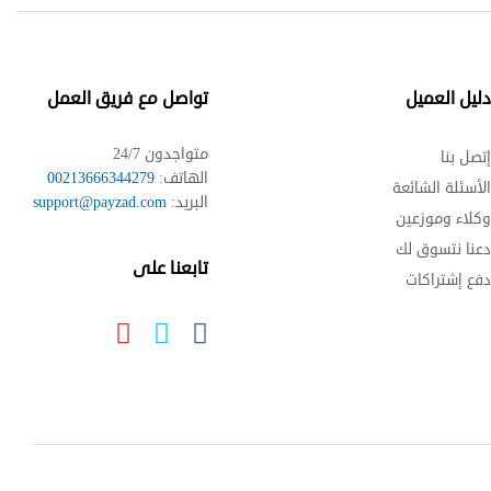
ليل العميل
تواصل مع فريق العمل
متواجدون 24/7
تصل بنا
الهاتف:
00213666344279
لأسئلة الشائعة
البريد:
support@payzad.com
كلاء وموزعين
عنا نتسوق لك
تابعنا على
فع إشتراكات