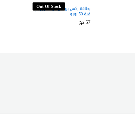
Out Of Stock
بطاقة إكس بوكس لايف أوروبي
فئة 50 يورو
57
57
دج
دج