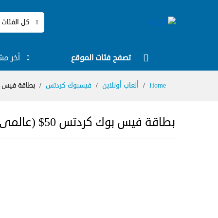
كل الفئات
تصفح فئات الموقع
أخر مش
Home
/
ألعاب أونلاين
/
فيسبوك كردتس
/
بطاقة فيس بوك كر
بطاقة فيس بوك كردتس 50$ (عالمى)