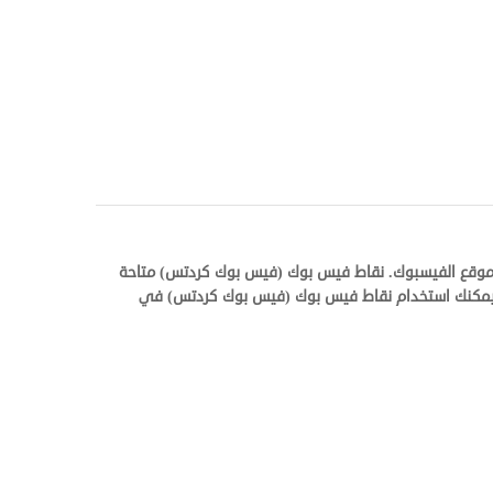
 موقع الفيسبوك. نقاط فيس بوك (فيس بوك كردتس) متاحة
لجنيه الاسترليني والكرون الدنماركي . الدولار الأمريكي الواحد يعادل 10 فيسبوك كردتس. ويمكنك استخدام نقاط فيس بوك (فيس بوك كردتس) في