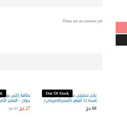
There are no reviews yet.
ck
Out Of Stock
بلاى ستيشن نيتورك – إشتراك
لمدة 12 أشهر (المتجرالامريكى)
دولار – المتجر الأم
68
68
دج
دج
27
27
دج
دج
27
27
دج
دج