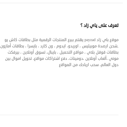
تعرف على ياي زاد ؟
موقع باي زاد payzad يهتم ببيع المنتجات الرقمية مثل بطاقات كاش يو
,شحن ارصدة موبيليس ، اوريدو، ايدوم ، ون كارد ، بايسرا ، بطاقات أمازون 
بطاقات قوقل بلاي ، مواقع التحميل ، بايبال، تسوق أونلاين ، بيرفكت
موني ،ألعاب أونلاين ،دومينات، دفع اشتراكات مواقع، تحويل اموال بين
دول العالم، سحب ارباحك من المواقع