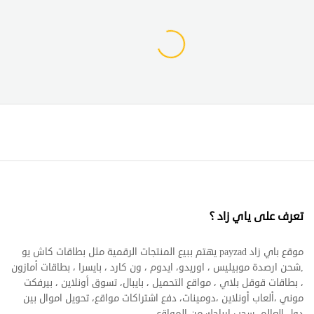
تعرف على ياي زاد ؟
موقع باي زاد payzad يهتم ببيع المنتجات الرقمية مثل بطاقات كاش يو
,شحن ارصدة موبيليس ، اوريدو، ايدوم ، ون كارد ، بايسرا ، بطاقات أمازون
، بطاقات قوقل بلاي ، مواقع التحميل ، بايبال، تسوق أونلاين ، بيرفكت
موني ،ألعاب أونلاين ،دومينات، دفع اشتراكات مواقع، تحويل اموال بين
دول العالم، سحب ارباحك من المواقع