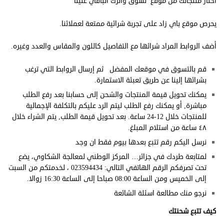
أختار منتجاتك من موقع تسوق واترك الباقي علينا
يحرص موقع باي زاد على تجربة شرائية ممتعة لعملائنا.
أضف الروابط المراد شرائها مع التفاصيل كاللون والمقاس والعدد وغيره.
قم بالتسوق في موقعك المفضل ثم إرسال الروابط التي ترغب
بشرائها إلينا عن طريق تعبئة الاستمارة.
يمكنك تحويل قيمة المنتجات والشحن إلى حسابنا بعد رفع الطلب
مباشرة, أو يمكنك رفع الطلب ليتم الرد عليكم بالتكلفة الإجمالية
للمنتجات خلال 12-24 ساعة. بعد تحويل قيمة الطلب, يتم الشراء خلال
٤٨ ساعة من استلام المبلغ.
نرسل اليكم رقم تتبع بعدها بيوم فقط ان وجد
لمتابعة طردك في جزائر… المركز الوطني لمعالجة الشكاوي، يضع
تحت تصرفكم الرقم الهاتفي التالي: 023594434 ، لخدمتكم من السبت
إلى الخميس ومن الساعة 08:00 صباحا إلى الساعة 16:30 زوالا.
نرجو منك مطالعة
اسئلة الشائعة
كيف تتبع شحنتك