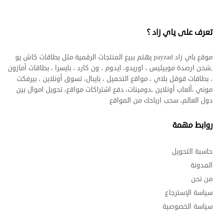
تعرف على ياي زاد ؟
موقع باي زاد payzad يهتم ببيع المنتجات الرقمية مثل بطاقات كاش يو
,شحن ارصدة موبيليس ، اوريدو، ايدوم ، ون كارد ، بايسرا ، بطاقات أمازون
، بطاقات قوقل بلاي ، مواقع التحميل ، بايبال، تسوق أونلاين ، بيرفكت
موني ،ألعاب أونلاين ،دومينات، دفع اشتراكات مواقع، تحويل اموال بين
دول العالم، سحب ارباحك من المواقع
روابط مهمة
حاسبة التحويل
المدونة
من نحن
سياسة الإسترجاع
سياسة الخصوصية