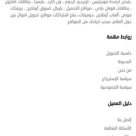
,شحن ارصدة موبيليس ، اوريدو، ايدوم ، ون كارد ، بايسرا ، بطاقات أمازون
، بطاقات قوقل بلاي ، مواقع التحميل ، بايبال، تسوق أونلاين ، بيرفكت
موني ،ألعاب أونلاين ،دومينات، دفع اشتراكات مواقع، تحويل اموال بين
دول العالم، سحب ارباحك من المواقع
روابط مهمة
حاسبة التحويل
المدونة
من نحن
سياسة الإسترجاع
سياسة الخصوصية
دليل العميل
إتصل بنا
الأسئلة الشائعة