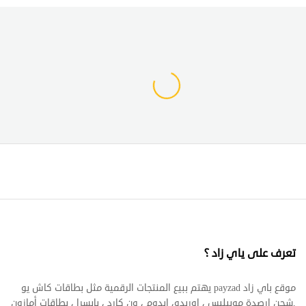
تعرف على ياي زاد ؟
موقع باي زاد payzad يهتم ببيع المنتجات الرقمية مثل بطاقات كاش يو
,شحن ارصدة موبيليس ، اوريدو، ايدوم ، ون كارد ، بايسرا ، بطاقات أمازون