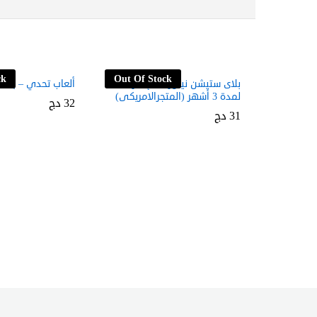
ck
Out Of Stock
بلاى ستيشن نيتورك – إشتراك
ألعاب تحدي – بطاقة 1800ن
لمدة 3 أشهر (المتجرالامريكى)
32
32
دج
دج
31
31
دج
دج