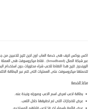
اكس بوكس لايف هى خدمة العاب اون لاين تتيح للاعبين من جمي
عبر شبكة اتصال (broadband) . نقاط ميكروسوفت هى العملة المستخدمة فى متجر اكس بوكس لايف والعاب
الويندوز. تتيح هذا النقاط للاعب شراء محتويات دون استخدام الب
تتحملها ميكروسوفت على العمليات التى تتم عبر البطاقة الائتما
مزايا الخدمة
بطاقة لاعب تعرض اسم الاعب وصورته ونبذة عنه.
عرض للانجازات التى تم تحقيقها خلال اللعب.
عرض قائمة باسماء اخر 50 لاعب قابلهم المستخدم.