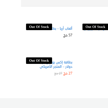
Out Of Stock
Out Of Stock
كس لايف أوروبي
ألعاب أريا – بطاقة 5500 نقطة
57
57
دج
دج
Out Of Stock
بطاقة إكس بوكس لايف فئة 25
دولار – المتجر الأمريكي
27
27
دج
دج
27
27
دج
دج