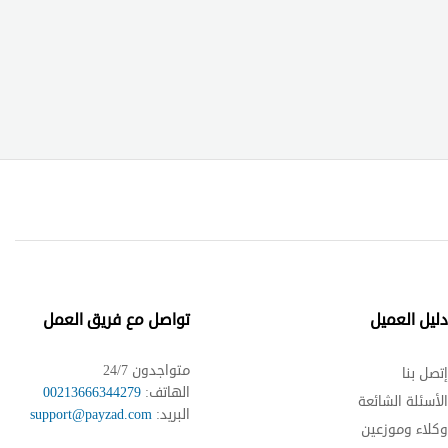
ليل العميل
تواصل مع فريق العمل
متواجدون 24/7
تصل بنا
الهاتف:
00213666344279
لأسئلة الشائعة
البريد:
support@payzad.com
كلاء وموزعين