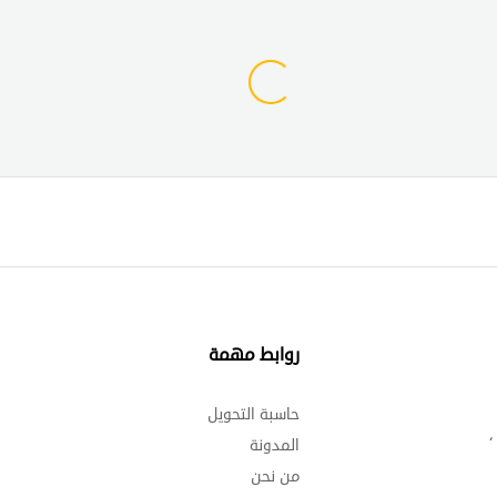
روابط مهمة
د
حاسبة التحويل
إ
،
المدونة
ا
من نحن
و