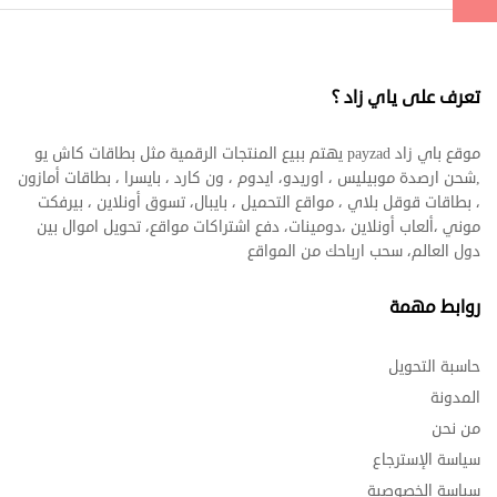
تعرف على ياي زاد ؟
موقع باي زاد payzad يهتم ببيع المنتجات الرقمية مثل بطاقات كاش يو
,شحن ارصدة موبيليس ، اوريدو، ايدوم ، ون كارد ، بايسرا ، بطاقات أمازون
، بطاقات قوقل بلاي ، مواقع التحميل ، بايبال، تسوق أونلاين ، بيرفكت
موني ،ألعاب أونلاين ،دومينات، دفع اشتراكات مواقع، تحويل اموال بين
دول العالم، سحب ارباحك من المواقع
روابط مهمة
حاسبة التحويل
المدونة
من نحن
سياسة الإسترجاع
سياسة الخصوصية