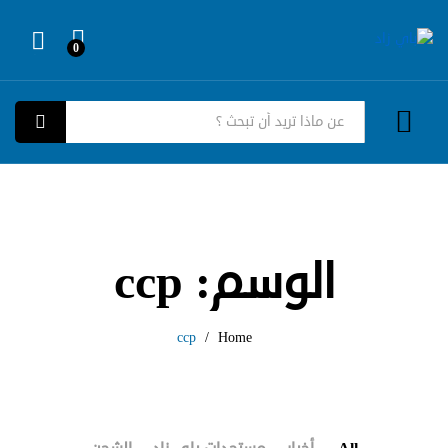
0
Log in
كل الفئات
بحث
الوسم:
ccp
ccp
/
Home