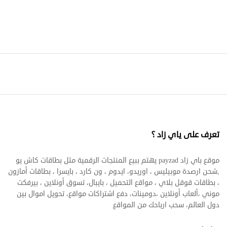
تعرف على ياي زاد ؟
موقع باي زاد payzad يهتم ببيع المنتجات الرقمية مثل بطاقات كاش يو
,شحن ارصدة موبيليس ، اوريدو، ايدوم ، ون كارد ، بايسرا ، بطاقات أمازون
، بطاقات قوقل بلاي ، مواقع التحميل ، بايبال، تسوق أونلاين ، بيرفكت
موني ،ألعاب أونلاين ،دومينات، دفع اشتراكات مواقع، تحويل اموال بين
دول العالم، سحب ارباحك من المواقع