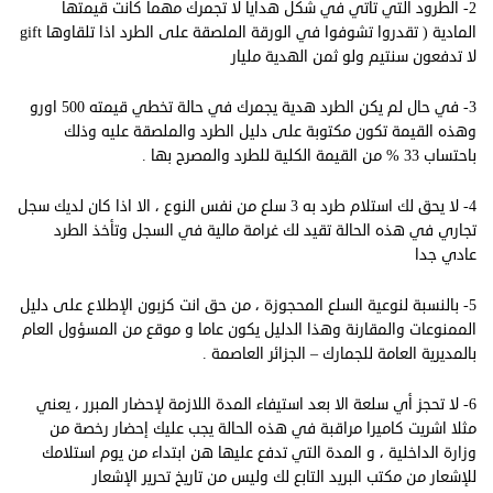
2- الطرود التي تأتي في شكل هدايا لا تجمرك مهما كانت قيمتها
المادية ( تقدروا تشوفوا في الورقة الملصقة على الطرد اذا تلقاوها gift
لا تدفعون سنتيم ولو ثمن الهدية مليار
3- في حال لم يكن الطرد هدية يجمرك في حالة تخطي قيمته 500 اورو
وهذه القيمة تكون مكتوبة على دليل الطرد والملصقة عليه وذلك
باحتساب 33 % من القيمة الكلية للطرد والمصرح بها .
4- لا يحق لك استلام طرد به 3 سلع من نفس النوع ، الا اذا كان لديك سجل
تجاري في هذه الحالة تقيد لك غرامة مالية في السجل وتأخذ الطرد
عادي جدا
5- بالنسبة لنوعية السلع المحجوزة ، من حق انت كزبون الإطلاع على دليل
الممنوعات والمقارنة وهذا الدليل يكون عاما و موقع من المسؤول العام
بالمديرية العامة للجمارك – الجزائر العاصمة .
6- لا تحجز أي سلعة الا بعد استيفاء المدة اللازمة لإحضار المبرر ، يعني
مثلا اشريت كاميرا مراقبة في هذه الحالة يجب عليك إحضار رخصة من
وزارة الداخلية ، و المدة التي تدفع عليها هن ابتداء من يوم استلامك
للإشعار من مكتب البريد التابع لك وليس من تاريخ تحرير الإشعار