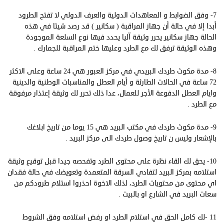
7- وفق الضوابط و المعاهدات الدولية والعرف الدولي لا تفتح الطرود
أبدا إلا في حالة أن جهاز المراقبة ( سكانير ) قد رصد شيئا في هذه
الحالة جهاز سكانير يحرر وثيقة آليا يحدد فيها نوع السلعة الموجودة
وهذه الوثيقة ترفق لك مع الطرد وعليها ختم المراقبة للجمارك .
8- مدة مكوث طردك البريدي في مركز العبور هي 24 ساعة وعلى الاكثر
72 ساعة في الحالات الطارئة و أيام العطل والمناسبات الوطنية والدينية
وايام العطل الدفوعة الأجر للعمال، عدا ذلك تحرر لك وثيقة إعتذار مرفوقة
مع الطرد .
9- مدة مكوث طردك في مكتب البريد هي 15 يوما من تاريخ ابلاغك
بالإشعار وليس ن تاريخ وصول طردك الى مركز البريد .
10- يحق لك القاء نظرة على محتوى الطرد وتفحصه جيدا قبل توقيع وثيقة
استلامه بمركز البريد لتفادي السرقة المتعمدة وتعويضك في حالة فقدان
اي محتوى من محتويات الطرد، لذلك الاخوة احذروا استلام طرودكم من
سعات البريد في الشارع او بالبيت .
11 -لك كامل الحق في استلام الطرد او رفض استلامه وفق الشروط