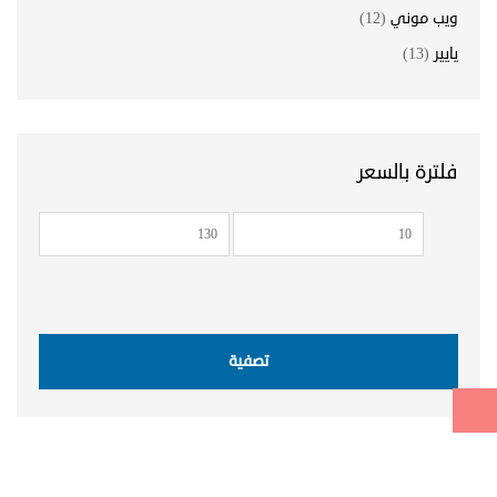
ويب موني
(12)
يايير
(13)
فلترة بالسعر
أدنى
أعلى
سعر
سعر
تصفية