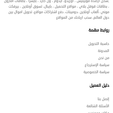
,شحن ارصدة موبيليس ، اوريدو، ايدوم ، ون كارد ، بايسرا ، بطاقات أمازون
، بطاقات قوقل بلاي ، مواقع التحميل ، بايبال، تسوق أونلاين ، بيرفكت
موني ،ألعاب أونلاين ،دومينات، دفع اشتراكات مواقع، تحويل اموال بين
دول العالم، سحب ارباحك من المواقع
روابط مهمة
حاسبة التحويل
المدونة
من نحن
سياسة الإسترجاع
سياسة الخصوصية
دليل العميل
إتصل بنا
الأسئلة الشائعة