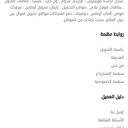
,شحن ارصدة موبيليس ، اوريدو، ايدوم ، ون كارد ، بايسرا ، بطاقات أمازون
، بطاقات قوقل بلاي ، مواقع التحميل ، بايبال، تسوق أونلاين ، بيرفكت
موني ،ألعاب أونلاين ،دومينات، دفع اشتراكات مواقع، تحويل اموال بين
دول العالم، سحب ارباحك من المواقع
روابط مهمة
حاسبة التحويل
المدونة
من نحن
سياسة الإسترجاع
سياسة الخصوصية
دليل العميل
إتصل بنا
الأسئلة الشائعة