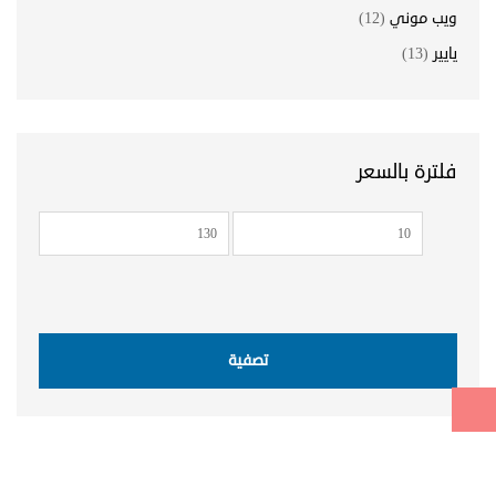
ويب موني
(12)
يايير
(13)
فلترة بالسعر
أدنى
أعلى
سعر
سعر
تصفية